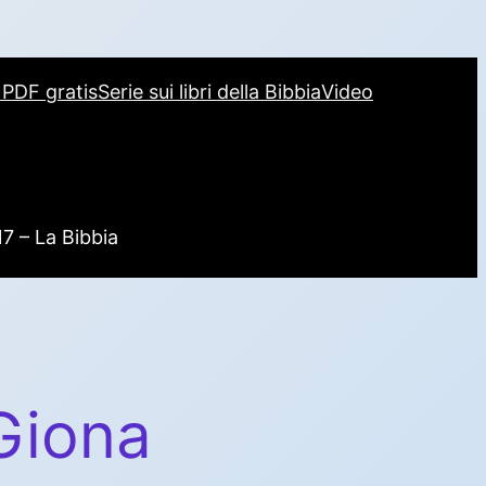
i PDF gratis
Serie sui libri della Bibbia
Video
17 – La Bibbia
Giona