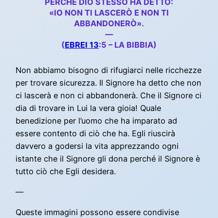
PERCHÉ DIO STESSO HA DETTO:
«IO NON TI LASCERÒ E NON TI
ABBANDONERÒ».
—
(
EBREI 13
:5 – LA BIBBIA)
Non abbiamo bisogno di rifugiarci nelle ricchezze
per trovare sicurezza. Il Signore ha detto che non
ci lascerà e non ci abbandonerà. Che il Signore ci
dia di trovare in Lui la vera gioia! Quale
benedizione per l’uomo che ha imparato ad
essere contento di ciò che ha. Egli riuscirà
davvero a godersi la vita apprezzando ogni
istante che il Signore gli dona perché il Signore è
tutto ciò che Egli desidera.
—
Queste immagini possono essere condivise