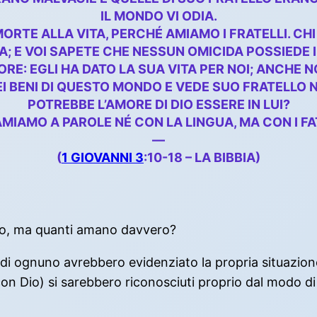
IL MONDO VI ODIA.
ORTE ALLA VITA, PERCHÉ AMIAMO I FRATELLI. C
A; E VOI SAPETE CHE NESSUN OMICIDA POSSIEDE I
: EGLI HA DATO LA SUA VITA PER NOI; ANCHE N
I BENI DI QUESTO MONDO E VEDE SUO FRATELLO NE
POTREBBE L’AMORE DI DIO ESSERE IN LUI?
AMIAMO A PAROLE NÉ CON LA LINGUA, MA CON I FAT
—
(
1 GIOVANNI 3
:10-18 – LA BIBBIA)
ono, ma quanti amano davvero?
i ognuno avrebbero evidenziato la propria situazione spir
 Dio) si sarebbero riconosciuti proprio dal modo di vi