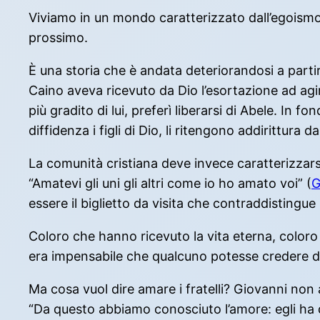
Viviamo in un mondo caratterizzato dall’egoismo
prossimo.
È una storia che è andata deteriorandosi a partire
Caino aveva ricevuto da Dio l’esortazione ad agir
più gradito di lui, preferì liberarsi di Abele. 
diffidenza i figli di Dio, li ritengono addirittur
La comunità cristiana deve invece caratterizzarsi
“Amatevi gli uni gli altri come io ho amato voi” (
G
essere il biglietto da visita che contraddistingue 
Coloro che hanno ricevuto la vita eterna, color
era impensabile che qualcuno potesse credere di 
Ma cosa vuol dire amare i fratelli? Giovanni non
“Da questo abbiamo conosciuto l’amore: egli ha da