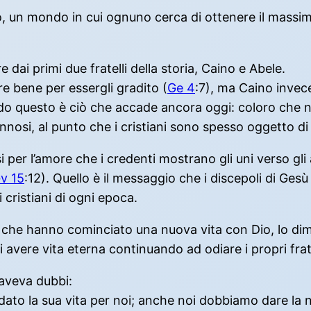
, un mondo in cui ognuno cerca di ottenere il massimo
 dai primi due fratelli della storia, Caino e Abele.
e bene per essergli gradito (
Ge 4
:7), ma Caino invec
In fondo questo è ciò che accade ancora oggi: coloro 
a dannosi, al punto che i cristiani sono spesso oggetto 
 per l’amore che i credenti mostrano gli uni verso gli
v 15
:12). Quello è il messaggio che i discepoli di Gesù
i cristiani di ogni epoca.
o che hanno cominciato una nuova vita con Dio, lo dim
avere vita eterna continuando ad odiare i propri frate
 aveva dubbi:
to la sua vita per noi; anche noi dobbiamo dare la nost