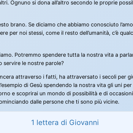
altri. Ognuno si dona all’altro secondo le proprie poss
questo brano. Se diciamo che abbiamo conosciuto l’amo
ere per noi stessi, come il resto dell’umanità, c’è qua
liamo. Potremmo spendere tutta la nostra vita a parla
 servire le nostre parole?
cera attraverso i fatti, ha attraversato i secoli per
’esempio di Gesù spendendo la nostra vita gli uni per g
torno e scoprirai un mondo di possibilità e di occasioni
 cominciando dalle persone che ti sono più vicine.
1 lettera di Giovanni