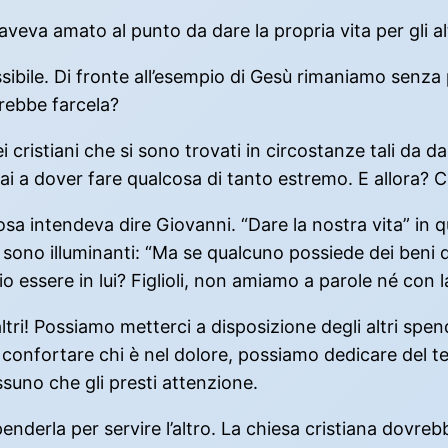
aveva amato al punto da dare la propria vita per gli alt
bile. Di fronte all’esempio di Gesù rimaniamo senza 
trebbe farcela?
cristiani che si sono trovati in circostanze tali da dar
 mai a dover fare qualcosa di tanto estremo. E allora
a intendeva dire Giovanni. “Dare la nostra vita” in 
no sono illuminanti: “Ma se qualcuno possiede dei beni
 essere in lui? Figlioli, non amiamo a parole né con la 
tri! Possiamo metterci a disposizione degli altri spend
confortare chi è nel dolore, possiamo dedicare del te
suno che gli presti attenzione.
 spenderla per servire l’altro. La chiesa cristiana dovr