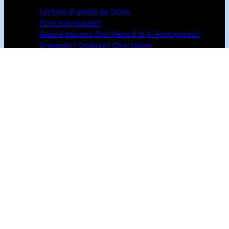
Lezione di grazia da Giona
Fonti non ispirate?
Gesù è davvero Dio? Parte 6 di 6: Primogenito?
Unigenito? Creatura? Conclusioni
Gesù è davvero Dio? Parte 5 di 6: Quando il Dio
invisibile diventa visibile
Gesù è davvero Dio? Parte 4 di 6: Divinità di Gesù
in giovanni e Apocalisse
Pagine
Autore
Libri PDF gratis
Serie sui libri della Bibbia
Video
Seguimi