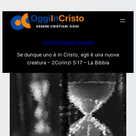
Vai
al
contenuto
Iscriviti al canale Youtube
Se dunque uno è in Cristo, egli è una nuova
creatura – 2Corinzi 5:17 – La Bibbia