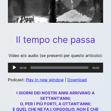
Il tempo che passa
Video e/o audio (se presenti per questo articolo):
Audio
00:00
00:00
Player
Podcast:
Play in new window
|
Download
I GIORNI DEI NOSTRI ANNI ARRIVANO A
SETTANT’ANNI;
O, PER I PIÙ FORTI, A OTTANT’ANNI;
E QUEL CHE NE FA L’ORGOGLIO, NON È CHE