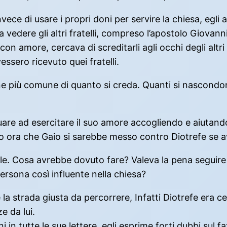
ece di usare i propri doni per servire la chiesa, egli 
 vedere gli altri fratelli, compreso l’apostolo Giovann
on amore, cercava di screditarli agli occhi degli altri 
ssero ricevuto quei fratelli.
e più comune di quanto si creda. Quanti si nascondono
e ad esercitare il suo amore accogliendo e aiutando qu
o ora che Gaio si sarebbe messo contro Diotrefe se av
. Cosa avrebbe dovuto fare? Valeva la pena seguire le
ersona così influente nella chiesa?
 la strada giusta da percorrere, Infatti Diotrefe er
e da lui.
 tutte le sue lettere, egli esprime forti dubbi sul fat