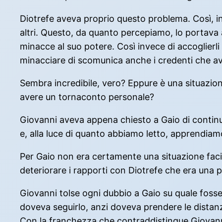
Diotrefe aveva proprio questo problema. Così, inv
altri. Questo, da quanto percepiamo, lo portava a
minacce al suo potere. Così invece di accoglierli c
minacciare di scomunica anche i credenti che ave
Sembra incredibile, vero? Eppure è una situazion
avere un tornaconto personale?
Giovanni aveva appena chiesto a Gaio di continuar
e, alla luce di quanto abbiamo letto, apprendiam
Per Gaio non era certamente una situazione facile
deteriorare i rapporti con Diotrefe che era una p
Giovanni tolse ogni dubbio a Gaio su quale fosse
doveva seguirlo, anzi doveva prendere le distanz
Con la franchezza che contraddistingue Giovanni in