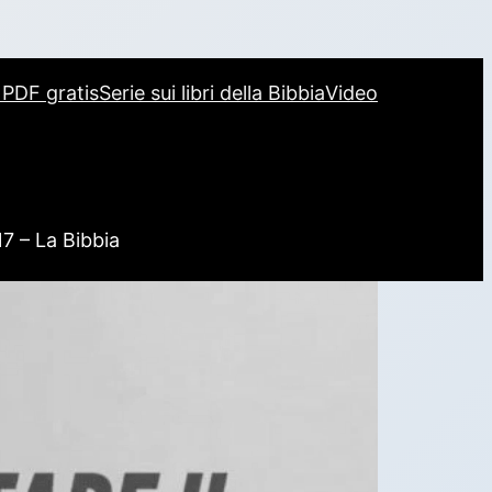
i PDF gratis
Serie sui libri della Bibbia
Video
17 – La Bibbia