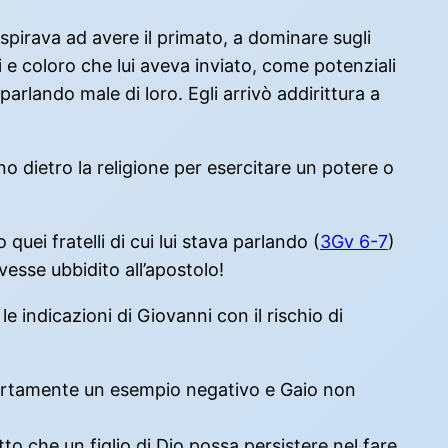
aspirava ad avere il primato, a dominare sugli
i e coloro che lui aveva inviato, come potenziali
parlando male di loro. Egli arrivò addirittura a
 dietro la religione per esercitare un potere o
ei fratelli di cui lui stava parlando (
3Gv 6-7
)
esse ubbidito all’apostolo!
 indicazioni di Giovanni con il rischio di
a certamente un esempio negativo e Gaio non
to che un figlio di Dio possa persistere nel fare