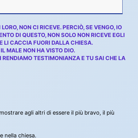
diminuire
il
volume.
ORO, NON CI RICEVE. PERCIÒ, SE VENGO, IO
NTO DI QUESTO, NON SOLO NON RICEVE EGLI
E LI CACCIA FUORI DALLA CHIESA.
A IL MALE NON HA VISTO DIO.
I RENDIAMO TESTIMONIANZA E TU SAI CHE LA
trare agli altri di essere il più bravo, il più
 nella chiesa.