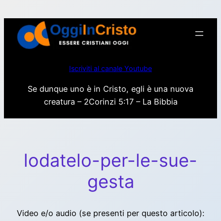
Vai
al
contenuto
Iscriviti al canale Youtube
Se dunque uno è in Cristo, egli è una nuova
creatura – 2Corinzi 5:17 – La Bibbia
lodatelo-per-le-sue-
gesta
Video e/o audio (se presenti per questo articolo):