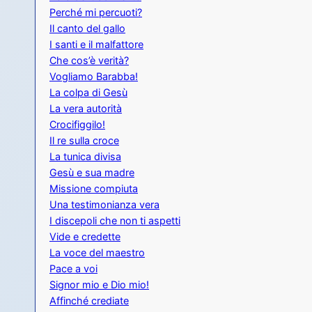
Perché mi percuoti?
Il canto del gallo
I santi e il malfattore
Che cos’è verità?
Vogliamo Barabba!
La colpa di Gesù
La vera autorità
Crocifiggilo!
Il re sulla croce
La tunica divisa
Gesù e sua madre
Missione compiuta
Una testimonianza vera
I discepoli che non ti aspetti
Vide e credette
La voce del maestro
Pace a voi
Signor mio e Dio mio!
Affinché crediate