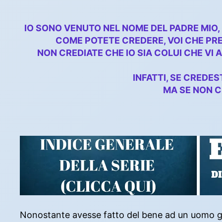
IO SONO VENUTO NEL NOME DEL PADRE MIO, 
COME POTETE CREDERE, VOI CHE PREN
NON CREDIATE CHE IO SIA COLUI CHE VI 
INFATTI, SE CREDES
MA SE NON C
Nonostante avesse fatto del bene ad un uomo gua