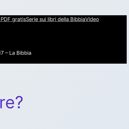
i PDF gratis
Serie sui libri della Bibbia
Video
17 – La Bibbia
re?