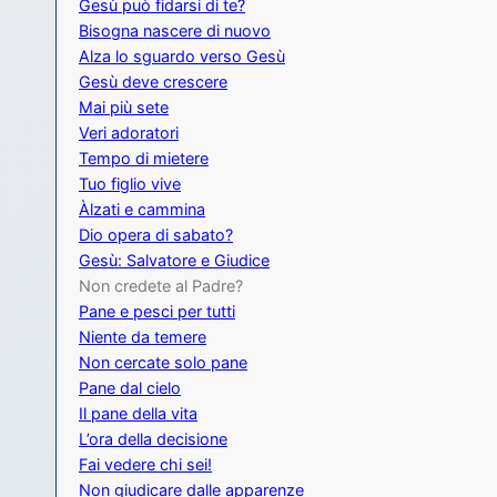
Gesù può fidarsi di te?
Bisogna nascere di nuovo
Alza lo sguardo verso Gesù
Gesù deve crescere
Mai più sete
Veri adoratori
Tempo di mietere
Tuo figlio vive
Àlzati e cammina
Dio opera di sabato?
Gesù: Salvatore e Giudice
Non credete al Padre?
Pane e pesci per tutti
Niente da temere
Non cercate solo pane
Pane dal cielo
Il pane della vita
L’ora della decisione
Fai vedere chi sei!
Non giudicare dalle apparenze