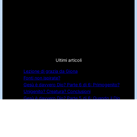
Ultimi articoli
Lezione di grazia da Giona
Fonti non ispirate?
Gesù è davvero Dio? Parte 6 di 6: Primogenito?
Unigenito? Creatura? Conclusioni
Gesù è davvero Dio? Parte 5 di 6: Quando il Dio
invisibile diventa visibile
Gesù è davvero Dio? Parte 4 di 6: Divinità di Gesù
in giovanni e Apocalisse