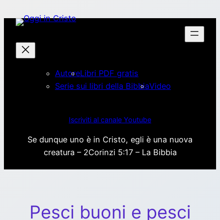
Vai
al
contenuto
Autore
Libri PDF gratis
Serie sui libri della Bibbia
Video
Iscriviti al canale Youtube
Se dunque uno è in Cristo, egli è una nuova
creatura – 2Corinzi 5:17 – La Bibbia
Pesci buoni e pesci