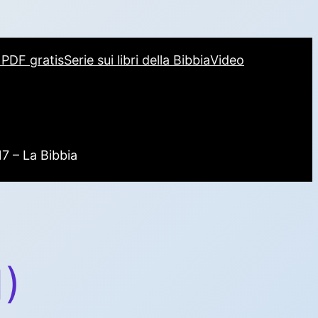
i PDF gratis
Serie sui libri della Bibbia
Video
17 – La Bibbia
1)