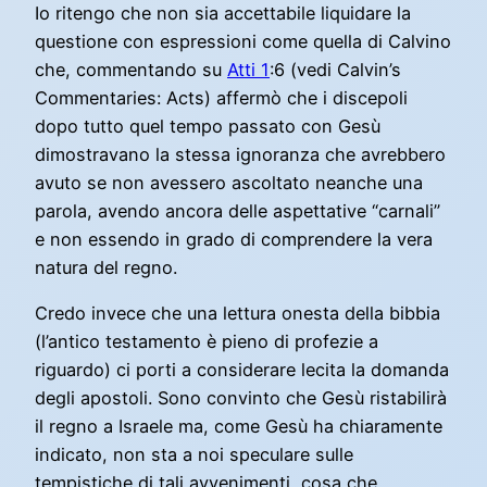
Io ritengo che non sia accettabile liquidare la
questione con espressioni come quella di Calvino
che, commentando su
Atti 1
:6 (vedi Calvin’s
Commentaries: Acts) affermò che i discepoli
dopo tutto quel tempo passato con Gesù
dimostravano la stessa ignoranza che avrebbero
avuto se non avessero ascoltato neanche una
parola, avendo ancora delle aspettative “carnali”
e non essendo in grado di comprendere la vera
natura del regno.
Credo invece che una lettura onesta della bibbia
(l’antico testamento è pieno di profezie a
riguardo) ci porti a considerare lecita la domanda
degli apostoli. Sono convinto che Gesù ristabilirà
il regno a Israele ma, come Gesù ha chiaramente
indicato, non sta a noi speculare sulle
tempistiche di tali avvenimenti, cosa che