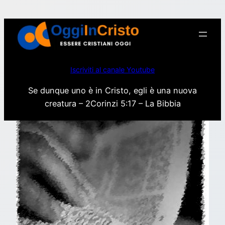
Vai
al
contenuto
Iscriviti al canale Youtube
Se dunque uno è in Cristo, egli è una nuova
creatura – 2Corinzi 5:17 – La Bibbia