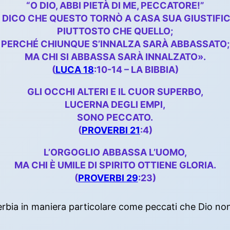
“O DIO, ABBI PIETÀ DI ME, PECCATORE!”
I DICO CHE QUESTO TORNÒ A CASA SUA GIUSTIFI
PIUTTOSTO CHE QUELLO;
PERCHÉ CHIUNQUE S’INNALZA SARÀ ABBASSATO;
MA CHI SI ABBASSA SARÀ INNALZATO».
(
LUCA 18
:10-14 – LA BIBBIA)
GLI OCCHI ALTERI E IL CUOR SUPERBO,
LUCERNA DEGLI EMPI,
SONO PECCATO.
(
PROVERBI 21
:4)
L’ORGOGLIO ABBASSA L’UOMO,
MA CHI È UMILE DI SPIRITO OTTIENE GLORIA.
(
PROVERBI 29
:23)
 superbia in maniera particolare come peccati che Dio n