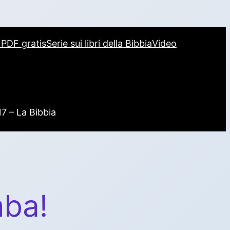
i PDF gratis
Serie sui libri della Bibbia
Video
17 – La Bibbia
mba!