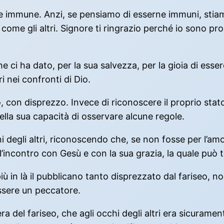
te immune. Anzi, se pensiamo di esserne immuni, stia
me gli altri. Signore ti ringrazio perché io sono pr
ci ha dato, per la sua salvezza, per la gioia di essere
i nei confronti di Dio.
so, con disprezzo. Invece di riconoscere il proprio stat
ella sua capacità di osservare alcune regole.
i degli altri, riconoscendo che, se non fosse per l’am
 l’incontro con Gesù e con la sua grazia, la quale può
ù in là il pubblicano tanto disprezzato dal fariseo, no
ssere un peccatore.
era del fariseo, che agli occhi degli altri era sicuram