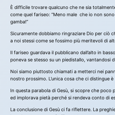
È difficile trovare qualcuno che ne sia totalmen
come quel fariseo: “Meno male che io non sono co
gamba!”
Sicuramente dobbiamo ringraziare Dio per ciò che 
a noi stessi come se fossimo più meritevoli di altr
Il fariseo guardava il pubblicano dall’alto in bas
poneva se stesso su un piedistallo, vantandosi d
Noi siamo piuttosto chiamati a metterci nei pann
nostro prossimo. L’unica cosa che ci distingue è
In questa parabola di Gesù, si scopre che poco pi
ed implorava pietà perché si rendeva conto di e
La conclusione di Gesù ci fa riflettere. La preghi