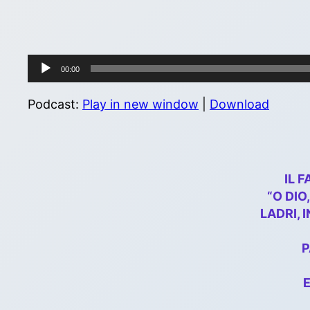
Audio
00:00
Player
Podcast:
Play in new window
|
Download
IL 
“O DIO
LADRI, 
P
E