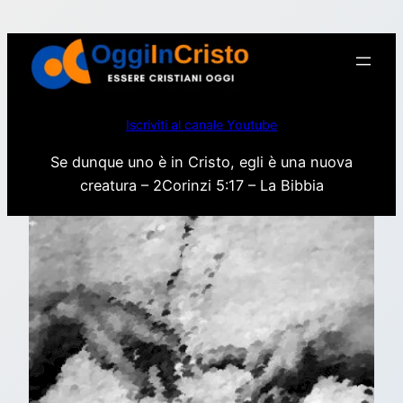
Vai
al
contenuto
Iscriviti al canale Youtube
Se dunque uno è in Cristo, egli è una nuova
creatura – 2Corinzi 5:17 – La Bibbia