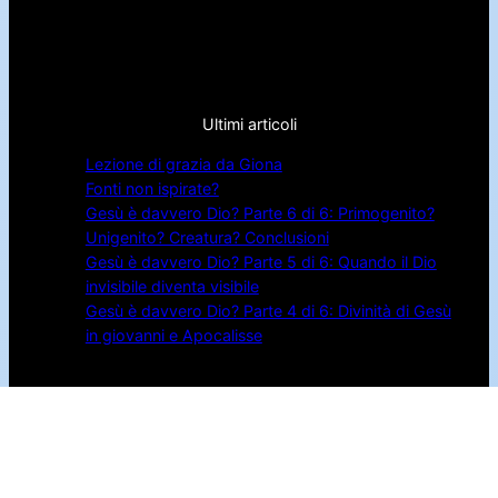
Ultimi articoli
Lezione di grazia da Giona
Fonti non ispirate?
Gesù è davvero Dio? Parte 6 di 6: Primogenito?
Unigenito? Creatura? Conclusioni
Gesù è davvero Dio? Parte 5 di 6: Quando il Dio
invisibile diventa visibile
Gesù è davvero Dio? Parte 4 di 6: Divinità di Gesù
in giovanni e Apocalisse
Pagine
Autore
Libri PDF gratis