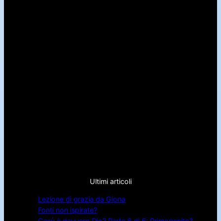
Ultimi articoli
Lezione di grazia da Giona
Fonti non ispirate?
Gesù è davvero Dio? Parte 6 di 6: Primogenito?