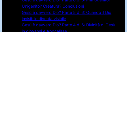
Unigenito? Creatura? Conclusioni
Gesù è davvero Dio? Parte 5 di 6: Quando il Dio
invisibile diventa visibile
Gesù è davvero Dio? Parte 4 di 6: Divinità di Gesù
in giovanni e Apocalisse
Pagine
Autore
Libri PDF gratis
Serie sui libri della Bibbia
Video
Seguimi
Youtube
Telegram