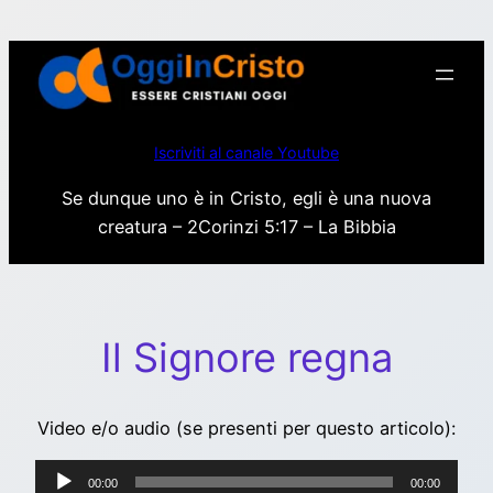
Vai
al
contenuto
Iscriviti al canale Youtube
Se dunque uno è in Cristo, egli è una nuova
creatura – 2Corinzi 5:17 – La Bibbia
Il Signore regna
Video e/o audio (se presenti per questo articolo):
Audio
00:00
00:00