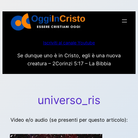
Vai
al
contenuto
Iscriviti al canale Youtube
Se dunque uno è in Cristo, egli è una nuova
creatura – 2Corinzi 5:17 – La Bibbia
universo_ris
Video e/o audio (se presenti per questo articolo):