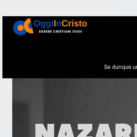
Vai
al
contenuto
Se dunque uno