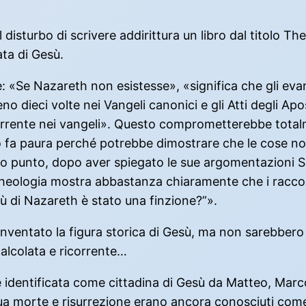
il disturbo di scrivere addirittura un libro dal titol
ata di Gesù.
ve: «Se Nazareth non esistesse», «significa che gli e
eno dieci volte nei Vangeli canonici e gli Atti degli Ap
rrente nei vangeli». Questo comprometterebbe totalment
ogo fa paura perché potrebbe dimostrare che le cose 
erto punto, dopo aver spiegato le sue argomentazioni 
archeologia mostra abbastanza chiaramente che i raccont
ù di Nazareth è stato una finzione?”».
ventato la figura storica di Gesù, ma non sarebbero 
calcolata e ricorrente…
identificata come cittadina di Gesù da Matteo, Marco, 
sua morte e risurrezione erano ancora conosciuti come 