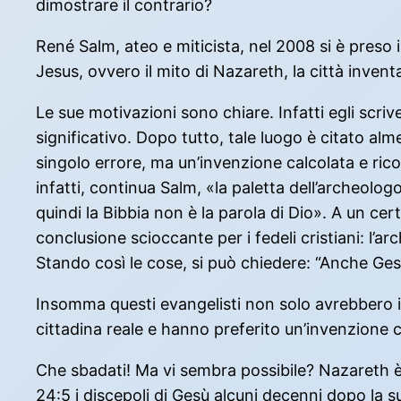
dimostrare il contrario?
René Salm, ateo e miticista, nel 2008 si è preso 
Jesus, ovvero il mito di Nazareth, la città invent
Le sue motivazioni sono chiare. Infatti egli scri
significativo. Dopo tutto, tale luogo è citato alm
singolo errore, ma un’invenzione calcolata e rico
infatti, continua Salm, «la paletta dell’archeol
quindi la Bibbia non è la parola di Dio». A un c
conclusione scioccante per i fedeli cristiani: l’
Stando così le cose, si può chiedere: “Anche Ges
Insomma questi evangelisti non solo avrebbero in
cittadina reale e hanno preferito un’invenzione 
Che sbadati! Ma vi sembra possibile? Nazareth è 
24:5 i discepoli di Gesù alcuni decenni dopo la 