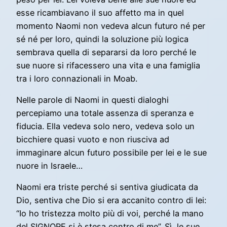
esse ricambiavano il suo affetto ma in quel
momento Naomi non vedeva alcun futuro né per
sé né per loro, quindi la soluzione più logica
sembrava quella di separarsi da loro perché le
sue nuore si rifacessero una vita e una famiglia
tra i loro connazionali in Moab.
Nelle parole di Naomi in questi dialoghi
percepiamo una totale assenza di speranza e
fiducia. Ella vedeva solo nero, vedeva solo un
bicchiere quasi vuoto e non riusciva ad
immaginare alcun futuro possibile per lei e le sue
nuore in Israele…
Naomi era triste perché si sentiva giudicata da
Dio, sentiva che Dio si era accanito contro di lei:
“Io ho tristezza molto più di voi, perché la mano
del SIGNORE si è stesa contro di me”. Sì, le sue