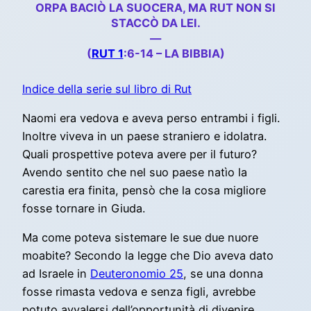
ORPA BACIÒ LA SUOCERA, MA RUT NON SI
STACCÒ DA LEI.
—
(
RUT 1
:6-14 – LA BIBBIA)
Indice della serie sul libro di Rut
Naomi era vedova e aveva perso entrambi i figli.
Inoltre viveva in un paese straniero e idolatra.
Quali prospettive poteva avere per il futuro?
Avendo sentito che nel suo paese natìo la
carestia era finita, pensò che la cosa migliore
fosse tornare in Giuda.
Ma come poteva sistemare le sue due nuore
moabite? Secondo la legge che Dio aveva dato
ad Israele in
Deuteronomio 25
, se una donna
fosse rimasta vedova e senza figli, avrebbe
potuto avvalersi dell’opportunità di divenire