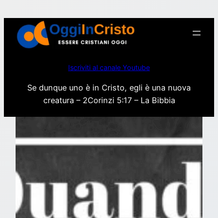
Vai
al
contenuto
Iscriviti al canale Youtube
Se dunque uno è in Cristo, egli è una nuova
creatura – 2Corinzi 5:17 – La Bibbia