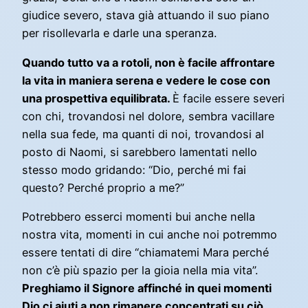
giudice severo, stava già attuando il suo piano
per risollevarla e darle una speranza.
Quando tutto va a rotoli, non è facile affrontare
la vita in maniera serena e vedere le cose con
una prospettiva equilibrata.
È facile essere severi
con chi, trovandosi nel dolore, sembra vacillare
nella sua fede, ma quanti di noi, trovandosi al
posto di Naomi, si sarebbero lamentati nello
stesso modo gridando: “Dio, perché mi fai
questo? Perché proprio a me?”
Potrebbero esserci momenti bui anche nella
nostra vita, momenti in cui anche noi potremmo
essere tentati di dire “chiamatemi Mara perché
non c’è più spazio per la gioia nella mia vita”.
Preghiamo il Signore affinché in quei momenti
Dio ci aiuti a non rimanere concentrati su ciò