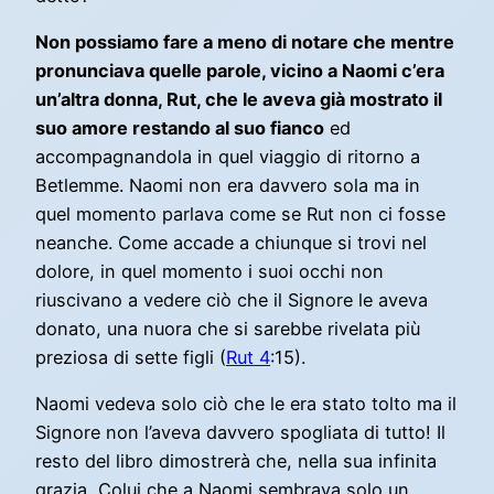
Non possiamo fare a meno di notare che mentre
pronunciava quelle parole, vicino a Naomi c’era
un’altra donna, Rut, che le aveva già mostrato il
suo amore restando al suo fianco
ed
accompagnandola in quel viaggio di ritorno a
Betlemme. Naomi non era davvero sola ma in
quel momento parlava come se Rut non ci fosse
neanche. Come accade a chiunque si trovi nel
dolore, in quel momento i suoi occhi non
riuscivano a vedere ciò che il Signore le aveva
donato, una nuora che si sarebbe rivelata più
preziosa di sette figli (
Rut 4
:15).
Naomi vedeva solo ciò che le era stato tolto ma il
Signore non l’aveva davvero spogliata di tutto! Il
resto del libro dimostrerà che, nella sua infinita
grazia, Colui che a Naomi sembrava solo un