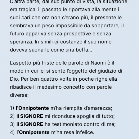
D’altra parte, dal suo punto di vista, la situazione
era tragica: il passato le riportava alla mente i
suoi cari che ora non c’erano più, il presente le
sembrava un peso impossibile da sopportare, il
futuro appariva senza prospettive e senza
speranza. In simili circostanze il suo nome
doveva suonarle come una beffa…
L’aspetto più triste delle parole di Naomi è il
modo in cui lei si sente l’oggetto del giudizio di
Dio. Per ben quattro volte in poche righe ella
ribadisce il medesimo concetto con parole
diverse:
1)
l’Onnipotente
m’ha riempita d’amarezza;
2)
il SIGNORE
mi riconduce spoglia di tutto;
3)
il SIGNORE
ha testimoniato contro di me;
4)
l’Onnipotente
m’ha resa infelice.