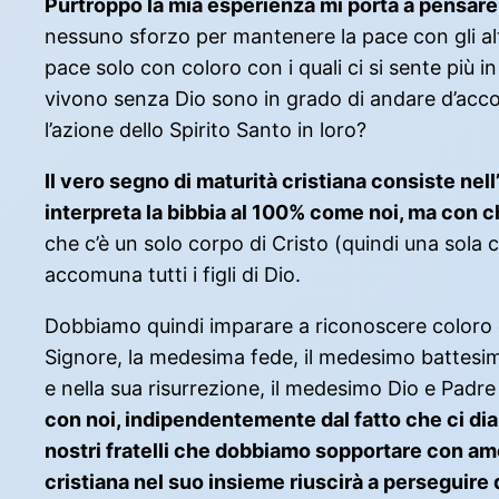
Purtroppo la mia esperienza mi porta a pensare 
nessuno sforzo per mantenere la pace con gli alt
pace solo con coloro con i quali ci si sente più i
vivono senza Dio sono in grado di andare d’accord
l’azione dello Spirito Santo in loro?
Il vero segno di maturità cristiana consiste ne
interpreta la bibbia al 100% come noi, ma con c
che c’è un solo corpo di Cristo (quindi una sola
accomuna tutti i figli di Dio.
Dobbiamo quindi imparare a riconoscere coloro c
Signore, la medesima fede, il medesimo battesi
e nella sua risurrezione, il medesimo Dio e Padre di 
con noi, indipendentemente dal fatto che ci d
nostri fratelli che dobbiamo sopportare con amor
cristiana nel suo insieme riuscirà a perseguire