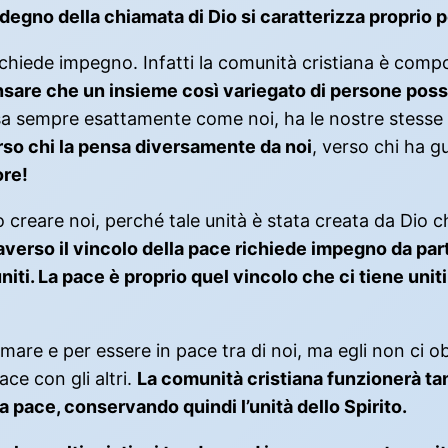
gno della chiamata di Dio si caratterizza proprio p
hiede impegno. Infatti la comunità cristiana è compos
are che un insieme così variegato di persone possa
sa sempre esattamente come noi, ha le nostre stesse 
rso chi la pensa diversamente da noi
, verso chi ha gu
ore!
o creare noi, perché tale unità è stata creata da Dio 
averso il vincolo della pace richiede impegno da part
i. La pace è proprio quel vincolo che ci tiene uniti g
amare e per essere in pace tra di noi, ma egli non ci ob
ace con gli altri.
La comunità cristiana funzionerà tan
a pace, conservando quindi l’unità dello Spirito.