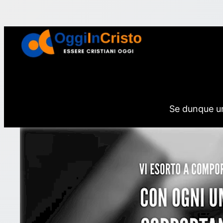
Vai
al
contenuto
Se dunque uno