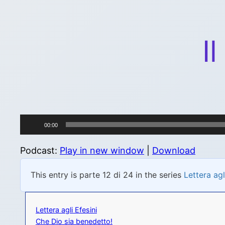
I
Audio
00:00
Player
Podcast:
Play in new window
|
Download
This entry is parte 12 di 24 in the series
Lettera agl
Lettera agli Efesini
Che Dio sia benedetto!