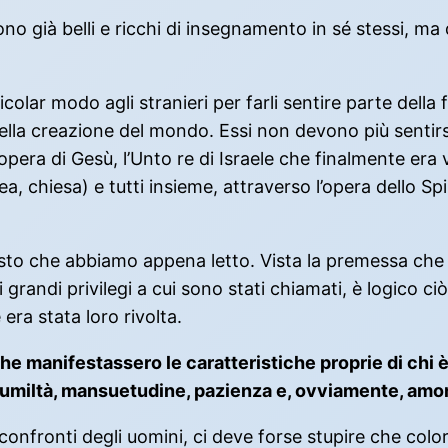
o già belli e ricchi di insegnamento in sé stessi, ma d
articolar modo agli stranieri per farli sentire parte del
la creazione del mondo. Essi non devono più sentirsi lo
l’opera di Gesù, l’Unto re di Israele che finalmente e
lea, chiesa) e tutti insieme, attraverso l’opera dello S
esto che abbiamo appena letto. Vista la premessa che P
i grandi privilegi a cui sono stati chiamati, è logico c
ra stata loro rivolta.
he manifestassero le caratteristiche proprie di chi 
a: umiltà, mansuetudine, pazienza e, ovviamente, amo
confronti degli uomini, ci deve forse stupire che colo