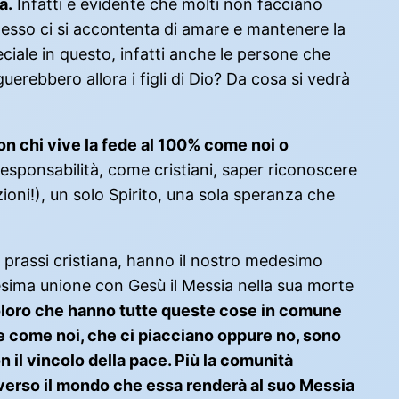
à.
Infatti è evidente che molti non facciano
Spesso ci si accontenta di amare e mantenere la
eciale in questo, infatti anche le persone che
erebbero allora i figli di Dio? Da cosa si vedrà
on chi vive la fede al 100% come noi o
esponsabilità, come cristiani, saper riconoscere
oni!), un solo Spirito, una sola speranza che
 prassi cristiana, hanno il nostro medesimo
sima unione con Gesù il Messia nella sua morte
loro che hanno tutte queste cose in comune
 come noi, che ci piacciano oppure no, sono
 il vincolo della pace. Più la comunità
a verso il mondo che essa renderà al suo Messia