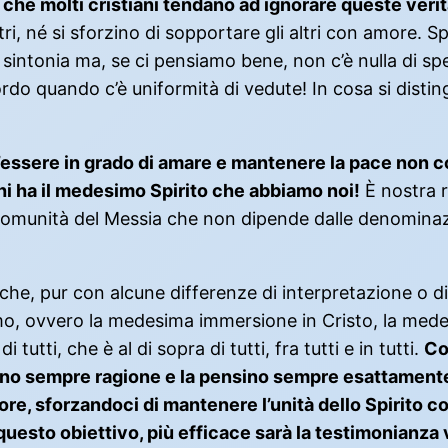
che molti cristiani tendano ad ignorare queste verit
ri, né si sforzino di sopportare gli altri con amore. 
n sintonia ma, se ci pensiamo bene, non c’è nulla di sp
o quando c’è uniformità di vedute! In cosa si distingu
ll’essere in grado di amare e mantenere la pace non c
hi ha il medesimo Spirito che abbiamo noi!
È nostra r
 comunità del Messia che non dipende dalle denominazi
he, pur con alcune differenze di interpretazione o di
mo, ovvero la medesima immersione in Cristo, la mede
tutti, che è al di sopra di tutti, fra tutti e in tutti.
Co
iano sempre ragione e la pensino sempre esattamente
e, sforzandoci di mantenere l’unità dello Spirito con
 questo obiettivo, più efficace sarà la testimonianz