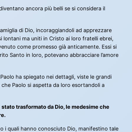
iventano ancora più belli se si considera il
la famiglia di Dio, incoraggiandoli ad apprezzare
ntani ma uniti in Cristo ai loro fratelli ebrei,
ra venuto come promesso già anticamente. Essi si
pirito Santo in loro, potevano abbracciare l’amore
aolo ha spiegato nei dettagli, viste le grandi
iò che Paolo si aspetta da loro esortandoli a
è stato trasformato da Dio, le medesime che
re.
ro i quali hanno conosciuto Dio, manifestino tale