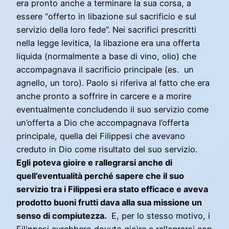
era pronto anche a terminare la sua corsa, a
essere “offerto in libazione sul sacrificio e sul
servizio della loro fede”. Nei sacrifici prescritti
nella legge levitica, la libazione era una offerta
liquida (normalmente a base di vino, olio) che
accompagnava il sacrificio principale (es. un
agnello, un toro). Paolo si riferiva al fatto che era
anche pronto a soffrire in carcere e a morire
eventualmente concludendo il suo servizio come
un’offerta a Dio che accompagnava l’offerta
principale, quella dei Filippesi che avevano
creduto in Dio come risultato del suo servizio.
Egli poteva gioire e rallegrarsi anche di
quell’eventualità perché sapere che il suo
servizio tra i Filippesi era stato efficace e aveva
prodotto buoni frutti dava alla sua missione un
senso di compiutezza.
E, per lo stesso motivo, i
Filippesi avrebbero dovuto gioire e rallegrarsi con