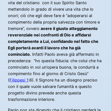
vita del cristiano con il suo Spirito Santo
mettendolo in grado di vivere una vita che lo
onori; ciò che egli deve fare è “adoperarsi al
compimento della propria salvezza con timore e
tremore”, ovvero
avere il giusto atteggiamento
reverenziale nei confronti di Dio e affidarsi
completamente a Lui, confidando nel fatto che
Egli porterà avanti il lavoro che ha già
cominciato.
Infatti Paolo aveva già affermato in
precedenza: “ho questa fiducia: che colui che ha
cominciato in voi un’opera buona, la condurrà a
compimento fino al giorno di Cristo Gesù”
(
Filippesi 1
:6). Il Signore ha un disegno preciso
con il quale vuole salvare l’umanità e questo
progetto divino prevede anche questa
trasformazione interiore.
Paolo non sta dicendo che il cristiano perderà la