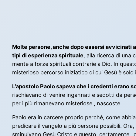
Molte persone, anche dopo essersi avvicinati al
tipi di esperienza spirituale
, alla ricerca di un
mente a forze spirituali contrarie a Dio. In quest
misterioso percorso iniziatico di cui Gesù è solo 
L’apostolo Paolo sapeva che i credenti erano so
rischiavano di venire ingannati e sedotti da per
per i più rimanevano misteriose , nascoste.
Paolo era in carcere proprio perché, come abbiam
predicare il vangelo a più persone possibili. Ora
sminuivano Gesù Cristo e questo, certamente, l