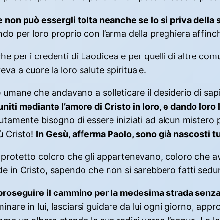
e non può essergli tolta neanche se lo si priva della s
do per loro proprio con l’arma della preghiera affinch
 per i credenti di Laodicea e per quelli di altre comu
a a cuore la loro salute spirituale.
fie umane che andavano a solleticare il desiderio di
niti mediante l’amore di Cristo in loro, e dando loro 
olutamente bisogno di essere iniziati ad alcun mistero p
ù Cristo!
In Gesù, afferma Paolo, sono già nascosti tu
 protetto coloro che gli appartenevano, coloro che ave
fede in Cristo, sapendo che non si sarebbero fatti sedur
 proseguire il cammino per la medesima strada senza
nare in lui, lasciarsi guidare da lui ogni giorno, appr