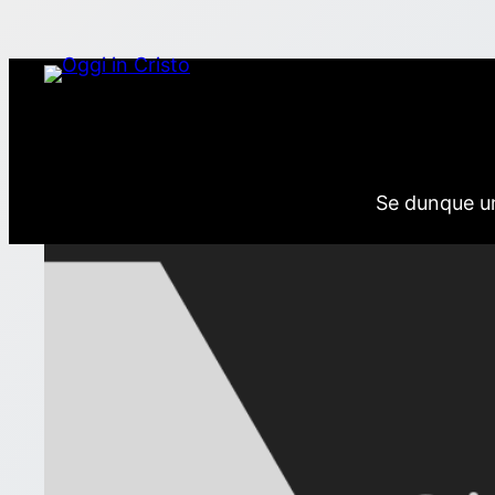
Vai
al
contenuto
Se dunque uno