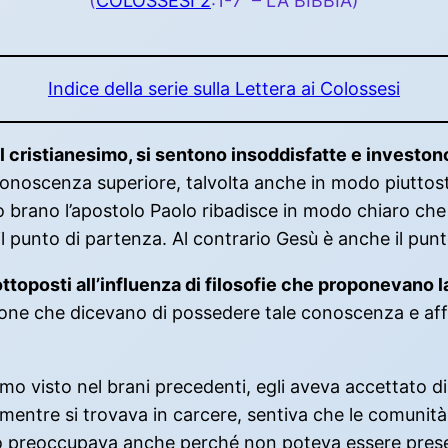
(
COLOSSESI 2
:1-7 – LA BIBBIA)
Indice della serie sulla Lettera ai Colossesi
 cristianesimo, si sentono insoddisfatte e investon
a conoscenza superiore, talvolta anche in modo piuttost
o brano l’apostolo Paolo ribadisce in modo chiaro che l
il punto di partenza. Al contrario Gesù è anche il punt
ttoposti all’influenza di filosofie che proponevano 
sone che dicevano di possedere tale conoscenza e affe
o visto nel brani precedenti, egli aveva accettato di
, mentre si trovava in carcere, sentiva che le comunità
o preoccupava anche perché non poteva essere prese