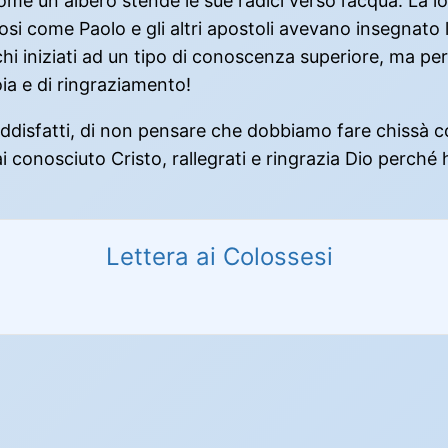
ome un albero stende le sue radici verso l’acqua. La lor
osi come Paolo e gli altri apostoli avevano insegnato
chi iniziati ad un tipo di conoscenza superiore, ma pe
ia e di ringraziamento!
ddisfatti, di non pensare che dobbiamo fare chissà cos
 conosciuto Cristo, rallegrati e ringrazia Dio perché ha
Lettera ai Colossesi