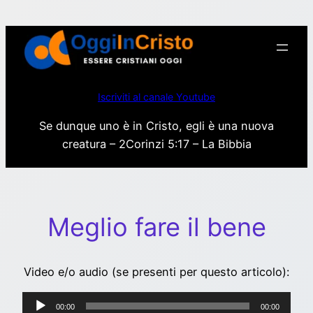
Vai
al
contenuto
Iscriviti al canale Youtube
Se dunque uno è in Cristo, egli è una nuova
creatura – 2Corinzi 5:17 – La Bibbia
Meglio fare il bene
Video e/o audio (se presenti per questo articolo):
Audio
00:00
00:00