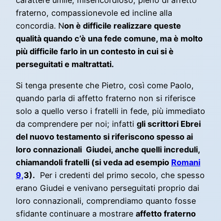
carattere umile, misericordioso, pieno di affetto
fraterno, compassionevole ed incline alla
concordia. N
on è difficile realizzare queste
qualità quando c’è una fede comune, ma è molto
più difficile farlo in un contesto in cui si è
perseguitati e maltrattati.
Si tenga presente che Pietro, così come Paolo,
quando parla di affetto fraterno non si riferisce
solo a quello verso i fratelli in fede, più immediato
da comprendere per noi; infatti
gli scrittori Ebrei
del nuovo testamento si riferiscono spesso ai
loro connazionali Giudei, anche quelli increduli,
chiamandoli fratelli (si veda ad esempio
Romani
9,
3).
Per i credenti del primo secolo, che spesso
erano Giudei e venivano perseguitati proprio dai
loro connazionali, comprendiamo quanto fosse
sfidante continuare a mostrare
affetto fraterno