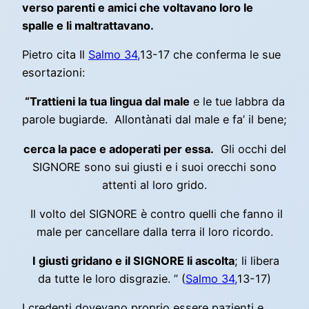
verso parenti e amici che voltavano loro le
spalle e li maltrattavano.
Pietro cita Il
Salmo 34,
13-17 che conferma le sue
esortazioni:
“Trattieni la tua lingua dal male
e le tue labbra da
parole bugiarde. Allontànati dal male e fa’ il bene;
cerca la pace e adoperati per essa.
Gli occhi del
SIGNORE sono sui giusti e i suoi orecchi sono
attenti al loro grido.
Il volto del SIGNORE è contro quelli che fanno il
male per cancellare dalla terra il loro ricordo.
I giusti gridano e il SIGNORE li ascolta
; li libera
da tutte le loro disgrazie. ” (
Salmo 34,
13-17)
I credenti dovevano proprio essere pazienti e