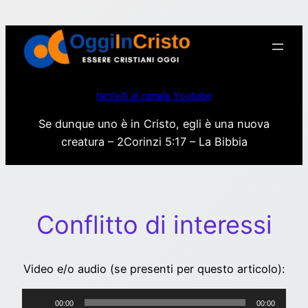
Vai
al
contenuto
Iscriviti al canale Youtube
Se dunque uno è in Cristo, egli è una nuova
creatura – 2Corinzi 5:17 – La Bibbia
Conflitto di interessi
Video e/o audio (se presenti per questo articolo):
Audio
00:00
00:00