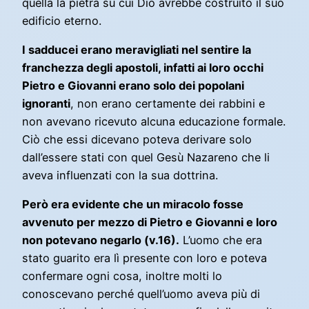
quella la pietra su cui Dio avrebbe costruito il suo
edificio eterno.
I sadducei erano meravigliati nel sentire la
franchezza degli apostoli, infatti ai loro occhi
Pietro e Giovanni erano solo dei popolani
ignoranti
, non erano certamente dei rabbini e
non avevano ricevuto alcuna educazione formale.
Ciò che essi dicevano poteva derivare solo
dall’essere stati con quel Gesù Nazareno che li
aveva influenzati con la sua dottrina.
Però era evidente che un miracolo fosse
avvenuto per mezzo di Pietro e Giovanni e loro
non potevano negarlo (v.16).
L’uomo che era
stato guarito era lì presente con loro e poteva
confermare ogni cosa, inoltre molti lo
conoscevano perché quell’uomo aveva più di