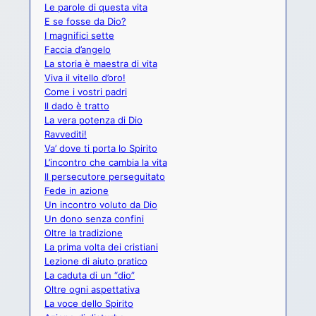
Le parole di questa vita
E se fosse da Dio?
I magnifici sette
Faccia d’angelo
La storia è maestra di vita
Viva il vitello d’oro!
Come i vostri padri
Il dado è tratto
La vera potenza di Dio
Ravvediti!
Va’ dove ti porta lo Spirito
L’incontro che cambia la vita
Il persecutore perseguitato
Fede in azione
Un incontro voluto da Dio
Un dono senza confini
Oltre la tradizione
La prima volta dei cristiani
Lezione di aiuto pratico
La caduta di un “dio”
Oltre ogni aspettativa
La voce dello Spirito