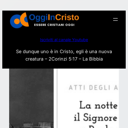
Vai
al
contenuto
Iscriviti al canale Youtube
Se dunque uno è in Cristo, egli è una nuova
creatura – 2Corinzi 5:17 – La Bibbia