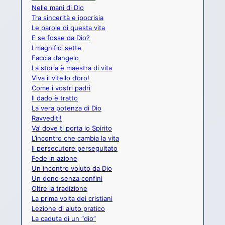
Nelle mani di Dio
Tra sincerità e ipocrisia
Le parole di questa vita
E se fosse da Dio?
I magnifici sette
Faccia d’angelo
La storia è maestra di vita
Viva il vitello d’oro!
Come i vostri padri
Il dado è tratto
La vera potenza di Dio
Ravvediti!
Va’ dove ti porta lo Spirito
L’incontro che cambia la vita
Il persecutore perseguitato
Fede in azione
Un incontro voluto da Dio
Un dono senza confini
Oltre la tradizione
La prima volta dei cristiani
Lezione di aiuto pratico
La caduta di un “dio”