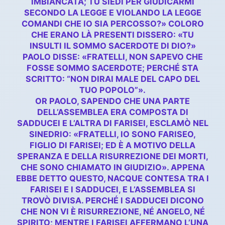
IMBIANCATA; TU SIEDI PER GIUDICARMI
SECONDO LA LEGGE E VIOLANDO LA LEGGE
COMANDI CHE IO SIA PERCOSSO?» COLORO
CHE ERANO LÀ PRESENTI DISSERO: «TU
INSULTI IL SOMMO SACERDOTE DI DIO?»
PAOLO DISSE: «FRATELLI, NON SAPEVO CHE
FOSSE SOMMO SACERDOTE; PERCHÉ STA
SCRITTO: “NON DIRAI MALE DEL CAPO DEL
TUO POPOLO”».
OR PAOLO, SAPENDO CHE UNA PARTE
DELL’ASSEMBLEA ERA COMPOSTA DI
SADDUCEI E L’ALTRA DI FARISEI, ESCLAMÒ NEL
SINEDRIO: «FRATELLI, IO SONO FARISEO,
FIGLIO DI FARISEI; ED È A MOTIVO DELLA
SPERANZA E DELLA RISURREZIONE DEI MORTI,
CHE SONO CHIAMATO IN GIUDIZIO». APPENA
EBBE DETTO QUESTO, NACQUE CONTESA TRA I
FARISEI E I SADDUCEI, E L’ASSEMBLEA SI
TROVÒ DIVISA. PERCHÉ I SADDUCEI DICONO
CHE NON VI È RISURREZIONE, NÉ ANGELO, NÉ
SPIRITO; MENTRE I FARISEI AFFERMANO L’UNA