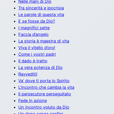
Nelle mani di Dio
Tra sincerità e ipocrisia
Le parole di questa vita
E se fosse da Dio?
I magnifici sette
Faccia d’angelo
La storia è maestra di vita
Viva il vitello d’oro!
Come i vostri padri
Il dado è tratto
La vera potenza di Dio
Ravvediti!
Va’ dove ti porta lo Spirito
L’incontro che cambia la vita
Il persecutore perseguitato
Fede in azione
Un incontro voluto da Dio
Un dono senza confini