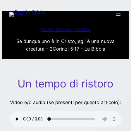
Vai
al
contenuto
Iscriviti al canale Youtube
Se dunque uno è in Cristo, egli è una nuova
creatura – 2Corinzi 5:17 – La Bibbia
Un tempo di ristoro
Video e/o audio (se presenti per questo articolo):