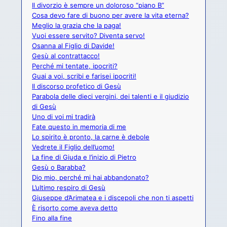
Il divorzio è sempre un doloroso “piano B”
Cosa devo fare di buono per avere la vita eterna?
Meglio la grazia che la paga!
Vuoi essere servito? Diventa servo!
Osanna al Figlio di Davide!
Gesù al contrattacco!
Perché mi tentate, ipocriti?
Guai a voi, scribi e farisei ipocriti!
Il discorso profetico di Gesù
Parabola delle dieci vergini, dei talenti e il giudizio
di Gesù
Uno di voi mi tradirà
Fate questo in memoria di me
Lo spirito è pronto, la carne è debole
Vedrete il Figlio dell’uomo!
La fine di Giuda e l’inizio di Pietro
Gesù o Barabba?
Dio mio, perché mi hai abbandonato?
L’ultimo respiro di Gesù
Giuseppe d’Arimatea e i discepoli che non ti aspetti
È risorto come aveva detto
Fino alla fine