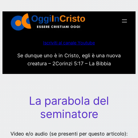
Vai
al
contenuto
Iscriviti al canale Youtube
Se dunque uno è in Cristo, egli è una nuova
creatura – 2Corinzi 5:17 – La Bibbia
La parabola del
seminatore
Video e/o audio (se presenti per questo articolo):