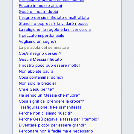
Pecore in mezzo ai lupi
Gesù e i nostri dubbi
Il regno dei cieli rifiutato e maltrattato
Stanchi e oppressi? Io vi darò riposo.
La religione, le regole e la misericordia
Il peccato imperdonabile
Vogliamo un segno?
La parabola del seminatore
Cos’è il regno dei cieli?
Gesù il Messia rifiutato
Il nostro poco può essere molto!
Non abbiate paura
Cosa contamina l’uomo?
Non solo le briciole!
Chi è Gesù per te?
Ha senso un Messia che muore?
Cosa significa “prendere la croce”?
Trasfigurazione: Il Re si manifesta!
Perché non ci siamo riusciti?
Perché Gesù pagava la tassa per il tempio?
Diventare piccoli per essere grandi?
Perdonare non è facile ma è necessario