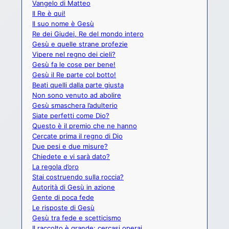
Vangelo di Matteo
Il Re è qui!
Il suo nome è Gesù
Re dei Giudei, Re del mondo intero
Gesù e quelle strane profezie
Vipere nel regno dei cieli?
Gesù fa le cose per bene!
Gesù il Re parte col botto!
Beati quelli dalla parte giusta
Non sono venuto ad abolire
Gesù smaschera l’adulterio
Siate perfetti come Dio?
Questo è il premio che ne hanno
Cercate prima il regno di Dio
Due pesi e due misure?
Chiedete e vi sarà dato?
La regola d’oro
Stai costruendo sulla roccia?
Autorità di Gesù in azione
Gente di poca fede
Le risposte di Gesù
Gesù tra fede e scetticismo
Il raccolto è grande: cercasi operai.