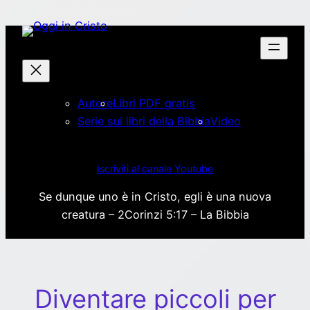
Vai
al
contenuto
Autore
Libri PDF gratis
Serie sui libri della Bibbia
Video
Iscriviti al canale Youtube
Se dunque uno è in Cristo, egli è una nuova
creatura – 2Corinzi 5:17 – La Bibbia
Diventare piccoli per