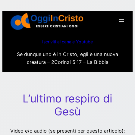
Vai
al
contenuto
Iscriviti al canale Youtube
Se dunque uno è in Cristo, egli è una nuova
creatura – 2Corinzi 5:17 – La Bibbia
L’ultimo respiro di
Gesù
Video e/o audio (se presenti per questo articolo):