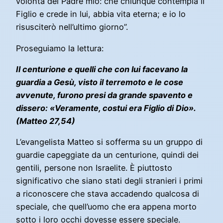
volontà del Padre mio: che chiunque contempla il
Figlio e crede in lui, abbia vita eterna; e io lo
risusciterò nell’ultimo giorno”.
Proseguiamo la lettura:
Il centurione e quelli che con lui facevano la
guardia a Gesù, visto il terremoto e le cose
avvenute, furono presi da grande spavento e
dissero: «Veramente, costui era Figlio di Dio».
(Matteo 27,54)
L’evangelista Matteo si sofferma su un gruppo di
guardie capeggiate da un centurione, quindi dei
gentili, persone non Israelite. È piuttosto
significativo che siano stati degli stranieri i primi
a riconoscere che stava accadendo qualcosa di
speciale, che quell’uomo che era appena morto
sotto i loro occhi dovesse essere speciale.