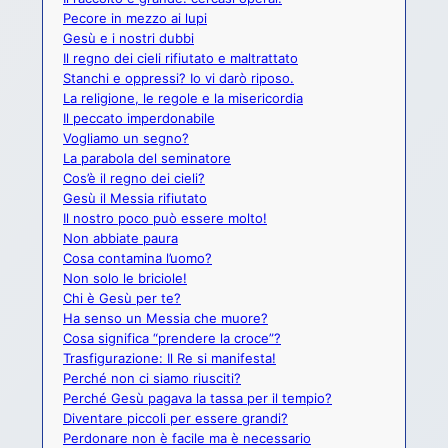
Pecore in mezzo ai lupi
Gesù e i nostri dubbi
Il regno dei cieli rifiutato e maltrattato
Stanchi e oppressi? Io vi darò riposo.
La religione, le regole e la misericordia
Il peccato imperdonabile
Vogliamo un segno?
La parabola del seminatore
Cos’è il regno dei cieli?
Gesù il Messia rifiutato
Il nostro poco può essere molto!
Non abbiate paura
Cosa contamina l’uomo?
Non solo le briciole!
Chi è Gesù per te?
Ha senso un Messia che muore?
Cosa significa “prendere la croce”?
Trasfigurazione: Il Re si manifesta!
Perché non ci siamo riusciti?
Perché Gesù pagava la tassa per il tempio?
Diventare piccoli per essere grandi?
Perdonare non è facile ma è necessario