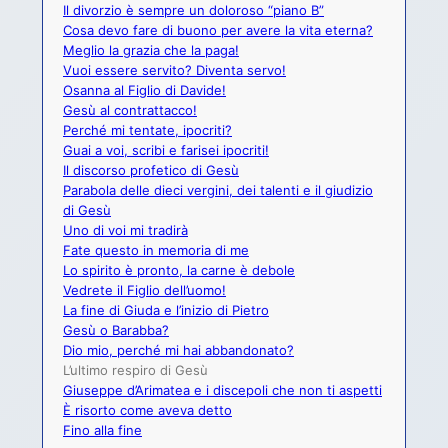
Il divorzio è sempre un doloroso “piano B”
Cosa devo fare di buono per avere la vita eterna?
Meglio la grazia che la paga!
Vuoi essere servito? Diventa servo!
Osanna al Figlio di Davide!
Gesù al contrattacco!
Perché mi tentate, ipocriti?
Guai a voi, scribi e farisei ipocriti!
Il discorso profetico di Gesù
Parabola delle dieci vergini, dei talenti e il giudizio
di Gesù
Uno di voi mi tradirà
Fate questo in memoria di me
Lo spirito è pronto, la carne è debole
Vedrete il Figlio dell’uomo!
La fine di Giuda e l’inizio di Pietro
Gesù o Barabba?
Dio mio, perché mi hai abbandonato?
L’ultimo respiro di Gesù
Giuseppe d’Arimatea e i discepoli che non ti aspetti
È risorto come aveva detto
Fino alla fine