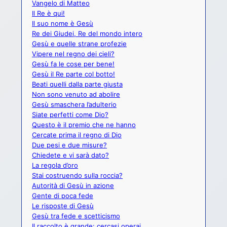
Vangelo di Matteo
Il Re è qui!
Il suo nome è Gesù
Re dei Giudei, Re del mondo intero
Gesù e quelle strane profezie
Vipere nel regno dei cieli?
Gesù fa le cose per bene!
Gesù il Re parte col botto!
Beati quelli dalla parte giusta
Non sono venuto ad abolire
Gesù smaschera l’adulterio
Siate perfetti come Dio?
Questo è il premio che ne hanno
Cercate prima il regno di Dio
Due pesi e due misure?
Chiedete e vi sarà dato?
La regola d’oro
Stai costruendo sulla roccia?
Autorità di Gesù in azione
Gente di poca fede
Le risposte di Gesù
Gesù tra fede e scetticismo
Il raccolto è grande: cercasi operai.