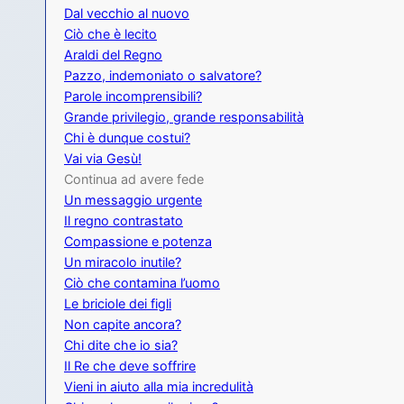
Dal vecchio al nuovo
Ciò che è lecito
Araldi del Regno
Pazzo, indemoniato o salvatore?
Parole incomprensibili?
Grande privilegio, grande responsabilità
Chi è dunque costui?
Vai via Gesù!
Continua ad avere fede
Un messaggio urgente
Il regno contrastato
Compassione e potenza
Un miracolo inutile?
Ciò che contamina l’uomo
Le briciole dei figli
Non capite ancora?
Chi dite che io sia?
Il Re che deve soffrire
Vieni in aiuto alla mia incredulità