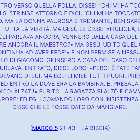
TRO VERSO QUELLA FOLLA, DISSE: «CHI MI HA TOC
I SI STRINGE ATTORNO E DICI: “CHI MI HA TOCCA
O. MA LA DONNA PAUROSA E TREMANTE, BEN SAPE
E TUTTA LA VERITÀ. MA GESÙ LE DISSE: «FIGLIOLA, 
EGLI PARLAVA ANCORA, VENNERO DALLA CASA DEL
E ANCORA IL MAESTRO?» MA GESÙ, UDITO QUEL C
NTINUA AD AVER FEDE!» E NON PERMISE A NES
LLO DI GIACOMO. GIUNSERO A CASA DEL CAPO DEL
URLAVA. ENTRATO, DISSE LORO: «PERCHÉ FATE TA
EVANO DI LUI. MA EGLI LI MISE TUTTI FUORI, PR
ED ENTRÒ LÀ DOVE ERA LA BAMBINA. E, PRESALA 
ICO: ÀLZATI!» SUBITO LA RAGAZZA SI ALZÒ E CAM
PORE; ED EGLI COMANDÒ LORO CON INSISTENZA 
DISSE CHE LE FOSSE DATO DA MANGIARE.
(
MARCO 5
:21-43 – LA BIBBIA)