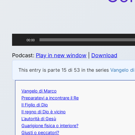
Audio
00:00
Player
Podcast:
Play in new window
|
Download
This entry is parte 15 di 53 in the series
Vangelo d
Vangelo di Marco
Preparatevi a incontrare il Re
Il Figlio di Dio
Il regno di Dio è vicino
L’autorità di Gesù
Guarigione fisica o interiore?
Giusti o peccatori?