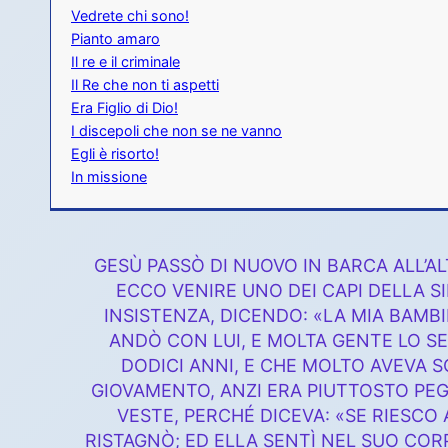
Vedrete chi sono!
Pianto amaro
Il re e il criminale
Il Re che non ti aspetti
Era Figlio di Dio!
I discepoli che non se ne vanno
Egli è risorto!
In missione
GESÙ PASSÒ DI NUOVO IN BARCA ALL’AL
ECCO VENIRE UNO DEI CAPI DELLA SI
INSISTENZA, DICENDO: «LA MIA BAMBIN
ANDÒ CON LUI, E MOLTA GENTE LO SE
DODICI ANNI, E CHE MOLTO AVEVA 
GIOVAMENTO, ANZI ERA PIUTTOSTO PEG
VESTE, PERCHÉ DICEVA: «SE RIESCO
RISTAGNÒ; ED ELLA SENTÌ NEL SUO COR