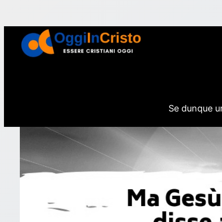
Vai
al
contenuto
Se dunque uno