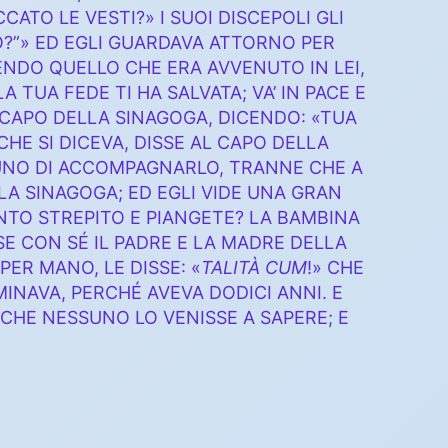
CATO LE VESTI?» I SUOI DISCEPOLI GLI
TO?”» ED EGLI GUARDAVA ATTORNO PER
NDO QUELLO CHE ERA AVVENUTO IN LEI,
LA TUA FEDE TI HA SALVATA; VA’ IN PACE E
 CAPO DELLA SINAGOGA, DICENDO: «TUA
HE SI DICEVA, DISSE AL CAPO DELLA
SUNO DI ACCOMPAGNARLO, TRANNE CHE A
LA SINAGOGA; ED EGLI VIDE UNA GRAN
NTO STREPITO E PIANGETE? LA BAMBINA
ESE CON SÉ IL PADRE E LA MADRE DELLA
PER MANO, LE DISSE: «
TALITÀ CUM
!» CHE
MINAVA, PERCHÉ AVEVA DODICI ANNI. E
CHE NESSUNO LO VENISSE A SAPERE; E