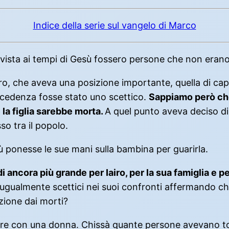
Indice della serie sul vangelo di Marco
n vista ai tempi di Gesù fossero persone che non erano
ro, che aveva una posizione importante, quella di cap
ecedenza fosse stato uno scettico.
Sappiamo però che
 la figlia sarebbe morta.
A quel punto aveva deciso di
o tra il popolo.
 ponesse le sue mani sulla bambina per guarirla.
ncora più grande per Iairo, per la sua famiglia e per
 ugualmente scettici nei suoi confronti affermando c
zione dai morti?
lare con una donna. Chissà quante persone avevano 