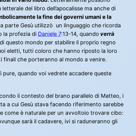
etterale del libro dell’apocalisse ma anche di
bolicamente la fine dei governi umani e la
ra parte Gesù utilizzò un linguaggio che ricorda
 la profezia di
Daniele 7
:13-14, quando
verrà
 di questo mondo per stabilire il proprio regno
i eletti, tutti coloro che hanno riposto la loro
nti finali che porteranno al mondo a venire.
Così pure, quando voi vedrete accadere queste
econdo il contesto del brano parallelo di Matteo, i
uta a cui Gesù stava facendo riferimento sarebbe
ale come è naturale per un avvoltoio trovare cibo:
Dovunque sarà il cadavere, ivi si raduneranno gli