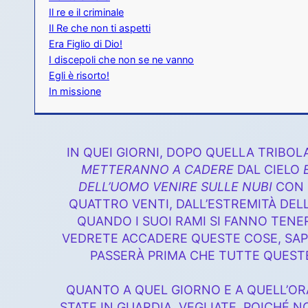
Il re e il criminale
Il Re che non ti aspetti
Era Figlio di Dio!
I discepoli che non se ne vanno
Egli è risorto!
In missione
IN QUEI GIORNI, DOPO QUELLA TRIBOL
METTERANNO A CADERE
DAL CIELO
DELL’UOMO VENIRE SULLE NUBI
CON G
QUATTRO VENTI, DALL’ESTREMITÀ DELL
QUANDO I SUOI RAMI SI FANNO TENER
VEDRETE ACCADERE QUESTE COSE, SAPPI
PASSERÀ PRIMA CHE TUTTE QUESTE
QUANTO A QUEL GIORNO E A QUELL’ORA,
STATE IN GUARDIA, VEGLIATE, POICHÉ