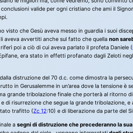
siano le migliori ma, come vedremo, sono convinto 
,
conclusioni valide per ogni cristiano che ami il Sign
mpi.
visto che Gesù aveva messo in guardia i suoi discepo
i aveva avvertiti anche sul fatto che quella
non sareb
erì poi a ciò di cui aveva parlato il profeta Daniele (
ifane, era stato in effetti profanato dagli Zeloti neg
dalla distruzione del 70 d.c. come dimostra la persec
trutto in Gerusalemme in un’area dove la tensione è sem
ma grande tribolazione finale che porterà al ritorno d
e e di risurrezione che segue la grande tribolazione, e 
ato trafitto (
Zc 12
:10) e di liberazione da parte del S
finale a
segni di distruzione che precederanno la su
i che cadono dal cielo, vengono interpretati
dagli stud