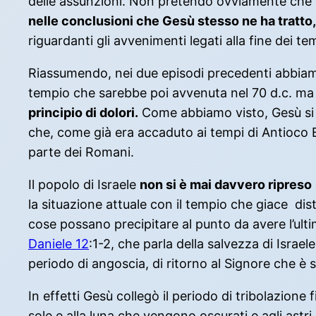
delle assunzioni. Non pretendo ovviamente che 
nelle conclusioni che Gesù stesso ne ha tratto
riguardanti gli avvenimenti legati alla fine dei te
Riassumendo, nei due episodi precedenti abbiamo 
tempio che sarebbe poi avvenuta nel 70 d.c. ma l
principio di dolori.
Come abbiamo visto, Gesù si rif
che, come già era accaduto ai tempi di Antioco Ep
parte dei Romani.
Il popolo di Israele
non si è mai davvero ripreso
la situazione attuale con il tempio che giace dis
cose possano precipitare al punto da avere l’ulti
Daniele 12
:1-2, che parla della salvezza di Israel
periodo di angoscia, di ritorno al Signore che è st
In effetti Gesù collegò il periodo di tribolazione 
sole e alla luna che vengono oscurati e agli astr