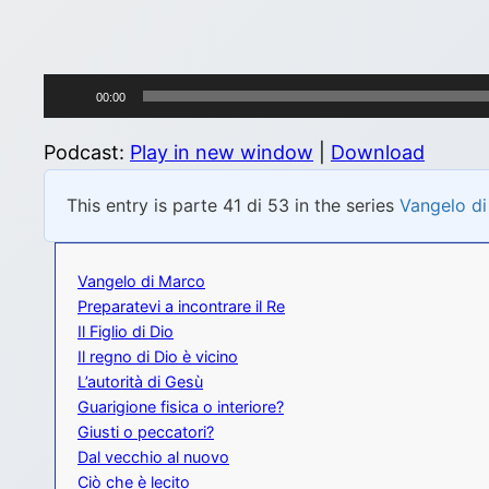
Audio
00:00
Player
Podcast:
Play in new window
|
Download
This entry is parte 41 di 53 in the series
Vangelo d
Vangelo di Marco
Preparatevi a incontrare il Re
Il Figlio di Dio
Il regno di Dio è vicino
L’autorità di Gesù
Guarigione fisica o interiore?
Giusti o peccatori?
Dal vecchio al nuovo
Ciò che è lecito