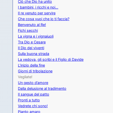
Ciò che Dio ha unito
I bambini, i ricchi e noi…
Il re venuto per servire
Che cosa vuoi che io ti faccia?
Benvenuto al Re!
Fichi secchi
La vigna e i vignaiuoli
Tra Dio e Cesare
Il Dio dei viventi
Sulla buona strada
La vedova, gli scribi e il Figlio di Davide
L’inizio della fine
Giorni di tribolazione
Vegliate!
Un gesto d’amore
Dalla delusione al tradimento
Il sangue del patto
Pronti a tutto
Vedrete chi sono!
Pianto amaro