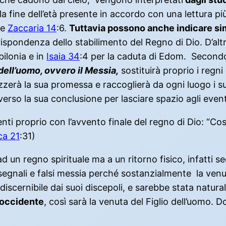
ine dell’età presente in accordo con una lettura più l
me
Zaccaria 14
:6.
Tuttavia possono anche indicare sim
ispondenza dello stabilimento del Regno di Dio. D’alt
bilonia e in
Isaia 34
:4 per la caduta di Edom. Secondo
 dell’uomo, ovvero il Messia,
sostituirà proprio i regni
izzerà la sua promessa e raccoglierà da ogni luogo i suo
 verso la sua conclusione per lasciare spazio agli eve
enti proprio con l’avvento finale del regno di Dio: “
ca 21
:31)
d un regno spirituale ma a un ritorno fisico, infatti s
 segnali e falsi messia perché sostanzialmente la ven
discernibile dai suoi discepoli, e sarebbe stata natur
a occidente
, così sarà la venuta del Figlio dell’uomo. 