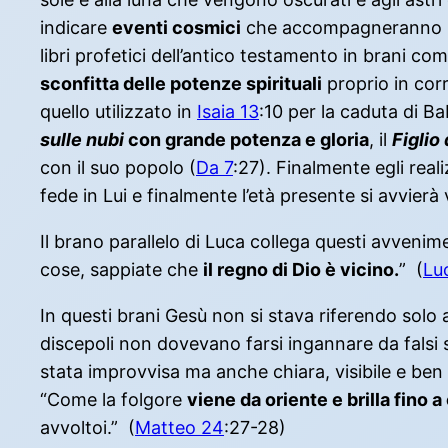
indicare
eventi cosmici
che accompagneranno la f
libri profetici dell’antico testamento in brani co
sconfitta delle potenze spirituali
proprio in corr
quello utilizzato in
Isaia 13
:10 per la caduta di Ba
sulle nubi
con grande potenza e gloria
, il
Figlio
con il suo popolo (
Da 7
:27). Finalmente egli real
fede in Lui e finalmente l’età presente si avvierà
Il brano parallelo di Luca collega questi avvenim
cose, sappiate che
il regno di Dio è vicino.
” (
Lu
In questi brani Gesù non si stava riferendo solo a
discepoli non dovevano farsi ingannare da falsi
stata improvvisa ma anche chiara, visibile e ben 
“Come la folgore
viene da oriente e brilla fino 
avvoltoi.” (
Matteo 24
:27-28)