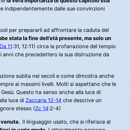
che
la vera importanza di questo capitolo stia
ore indipendentemente dalle sue convinzioni
li per prepararli ad affrontare la caduta del
be stata la fine dell’età presente, ma solo un
Da 11
:31, 12:11) circa la profanazione del tempio
li anni che precedettero la sua distruzione da
uzione subita nei secoli e come dimostra anche
pre ai massimi livelli. Molti si aspettano che le
i Gesù. Questo ha senso anche alla luce di
alla luce di
Zaccaria 12-14
che descrive un
ignore stesso (
Zc 14
:2-4)
a venuta.
Il linguaggio usato, che si riferisce al
iosi in vario modo.
Letteralmente possono