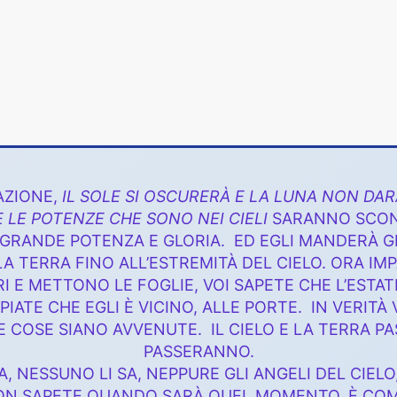
AZIONE,
IL SOLE SI OSCURERÀ E LA LUNA NON DAR
E LE POTENZE CHE SONO NEI CIELI
SARANNO SCON
RANDE POTENZA E GLORIA. ED EGLI MANDERÀ GLI 
A TERRA FINO ALL’ESTREMITÀ DEL CIELO. ORA IMP
I E METTONO LE FOGLIE, VOI SAPETE CHE L’ESTAT
ATE CHE EGLI È VICINO, ALLE PORTE. IN VERIT
 COSE SIANO AVVENUTE. IL CIELO E LA TERRA P
PASSERANNO.
 NESSUNO LI SA, NEPPURE GLI ANGELI DEL CIELO, 
 NON SAPETE QUANDO SARÀ QUEL MOMENTO. È COME