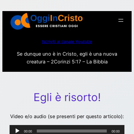
Vai
al
contenuto
Iscriviti al canale Youtube
Se dunque uno è in Cristo, egli è una nuova
creatura – 2Corinzi 5:17 – La Bibbia
Egli è risorto!
Video e/o audio (se presenti per questo articolo):
Audio
00:00
00:00