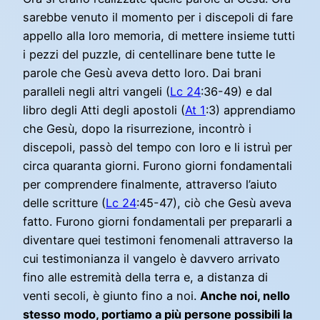
sarebbe venuto il momento per i discepoli di fare
appello alla loro memoria, di mettere insieme tutti
i pezzi del puzzle, di centellinare bene tutte le
parole che Gesù aveva detto loro. Dai brani
paralleli negli altri vangeli (
Lc 24
:36-49) e dal
libro degli Atti degli apostoli (
At 1
:3) apprendiamo
che Gesù, dopo la risurrezione, incontrò i
discepoli, passò del tempo con loro e li istruì per
circa quaranta giorni. Furono giorni fondamentali
per comprendere finalmente, attraverso l’aiuto
delle scritture (
Lc 24
:45-47), ciò che Gesù aveva
fatto. Furono giorni fondamentali per prepararli a
diventare quei testimoni fenomenali attraverso la
cui testimonianza il vangelo è davvero arrivato
fino alle estremità della terra e, a distanza di
venti secoli, è giunto fino a noi.
Anche noi, nello
stesso modo, portiamo a più persone possibili la