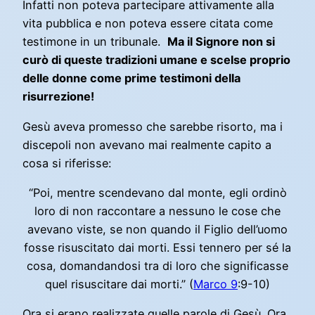
Infatti non poteva partecipare attivamente alla
vita pubblica e non poteva essere citata come
testimone in un tribunale.
Ma il Signore non si
curò di queste tradizioni umane e scelse proprio
delle donne come prime testimoni della
risurrezione!
Gesù aveva promesso che sarebbe risorto, ma i
discepoli non avevano mai realmente capito a
cosa si riferisse:
“Poi, mentre scendevano dal monte, egli ordinò
loro di non raccontare a nessuno le cose che
avevano viste, se non quando il Figlio dell’uomo
fosse risuscitato dai morti. Essi tennero per sé la
cosa, domandandosi tra di loro che significasse
quel risuscitare dai morti.” (
Marco 9
:9-10)
Ora si erano realizzate quelle parole di Gesù. Ora